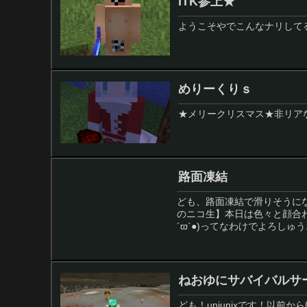
ITK参上★
ようこそやでこんなナリして
めりーくりｓ
★メリークリスマス★非リア
路面凍結
ども、路面凍結で滑りそうになっ
のニコ生】本日は色々と顔合わせがあるので放
´ϖ`●)ってなわけでよろしゅう
ねおゆにサバイバルサ
ども！uniunixです！以前