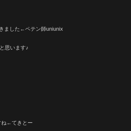
した←ペテン師uniunix
と思います♪
すね←てきとー