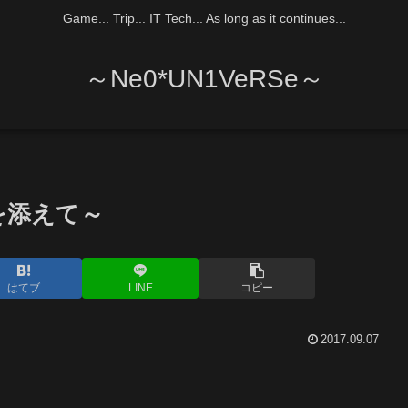
Game... Trip... IT Tech... As long as it continues...
～Ne0*UN1VeRSe～
を添えて～
はてブ
LINE
コピー
2017.09.07