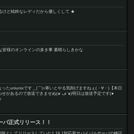
るけど純粋なレディだから優しくして ★
な皆様のオンラインの多き事 素晴らしきかな
たuniunixです＿|￣|○寒いとやる気削げますねぇ(・∀・)【本日
送できませぬ(๑´ڡ`๑)明日は放送予定です(●
♪
ーバ正式リリース！！
からβ版としてリリースしていた1.16.1対応新サバイバルサーバの検証