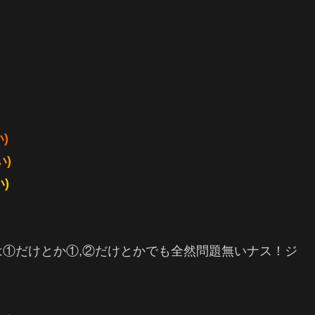
)
い)
)
①だけとか①,②だけとかでも全然問題無いナス！ジ