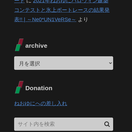
ート
に
2021年ねおゆにハロウィン建築
コンテストと氷上ボートレースの結果発
表!! | ～Ne0*UN1VeRSe～
より
archive
Donation
ねおゆにへの差し入れ