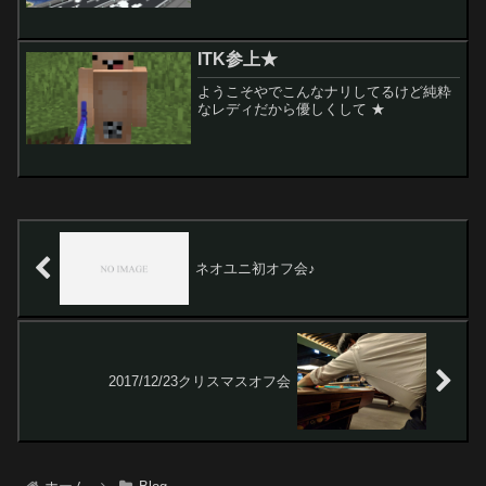
のページをそっ閉じでよろしこ(笑)ネオ
ユニsurvivalサーバのパフォーマンスを上
げようとしてサーバサイドのJavaV...
ITK参上★
ようこそやでこんなナリしてるけど純粋
なレディだから優しくして ★
ネオユニ初オフ会♪
2017/12/23クリスマスオフ会