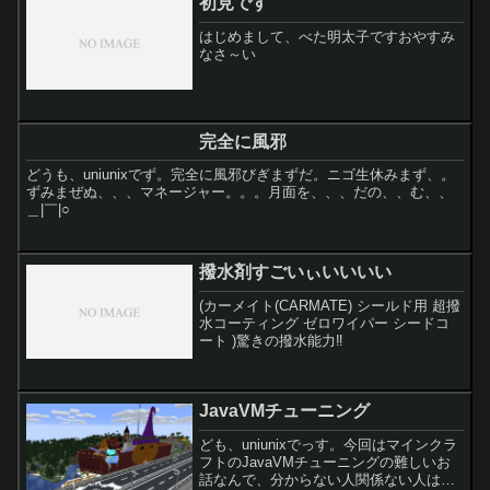
初見です
ょ、いつか、...
はじめまして、べた明太子ですおやすみ
なさ～い
完全に風邪
どうも、uniunixでず。完全に風邪びぎまずだ。ニゴ生休みまず、。
ずみまぜぬ、、、マネージャー。。。月面を、、、だの、、む、、
＿|￣|○
撥水剤すごいぃいいいい
(カーメイト(CARMATE) シールド用 超撥
水コーティング ゼロワイパー シードコ
ート )驚きの撥水能力‼️
JavaVMチューニング
ども、uniunixでっす。今回はマインクラ
フトのJavaVMチューニングの難しいお
話なんで、分からない人関係ない人はこ