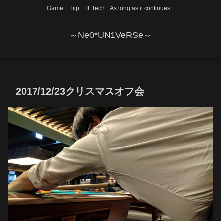
Game... Trip... IT Tech... As long as it continues...
～Ne0*UN1VeRSe～
2017/12/23クリスマスオフ会