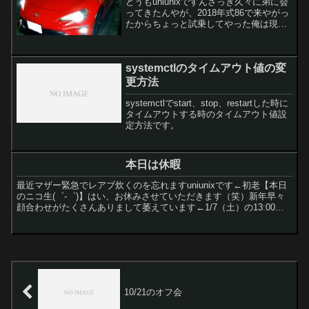
どうもuniunixですんさっき久々に弟に会
ってきたんやが、2018年式86で来やがっ
たからちょっと試乗してやった俺は現状
PS〇2みたいなヌルゲーアクアに乗って
るからミッション運転するの3年ぶりくら
いやったけど意外といけるもんやなドリ
systemctlのタイムアウト値の変
フトや...
更方法
systemctlでstart、stop、restartした時に
タイムアウトする時のタイムアウト値設
定方法です。
本日は休暇
最近マザー緊急でレアブ炊くのを忘れますuniunixです←初老【本日
のニコ生(゜-゜)】はい、お休みさせていただきます（笑）新年早々
顔合わせがたくさんありまして萎えています←1/7（土）の13:00か
らシルチケ枠予約してるのでワチャワチャし...
10/21のオフ会