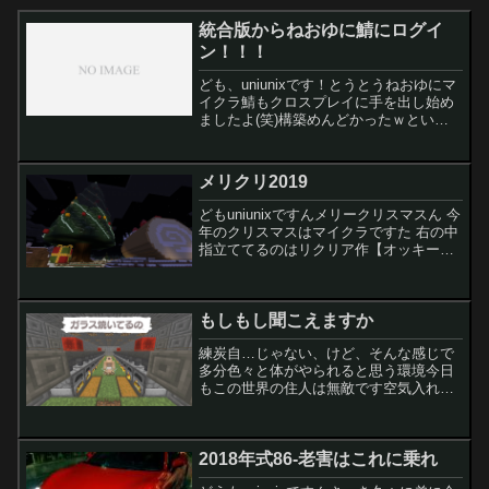
統合版からねおゆに鯖にログイ
ン！！！
ども、uniunixです！とうとうねおゆにマ
イクラ鯖もクロスプレイに手を出し始め
ましたよ(笑)構築めんどかったｗという
ことで、今までパソコンでプレイしてい
たそこのあなた！！！スマホやスイッチ
でねおゆにJava版マイクラ鯖でプレイで
メリクリ2019
きるかも？...
どもuniunixですんメリークリスマスん 今
年のクリスマスはマイクラですた 右の中
指立ててるのはリクリア作【オッキー】
俺のクリスマスツリーに嫌悪感があるみ
たいやなクリスマスツリー：uniunixと愉
快な仲間たち作家：ひさみん作ブッシュ
もしもし聞こえますか
ドノ...
練炭自…じゃない、けど、そんな感じで
多分色々と体がやられると思う環境今日
もこの世界の住人は無敵です空気入れ替
えナシ何時間も放置してもピンピンして
るそんな優しい世界本日は大量のガラス
の発注に対応できましたまたのご利用お
2018年式86-老害はこれに乗れ
待ちしております。