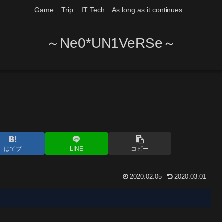
Game... Trip... IT Tech... As long as it continues...
～Ne0*UN1VeRSe～
はてブ
LINE
コピー
2020.02.05
2020.03.01