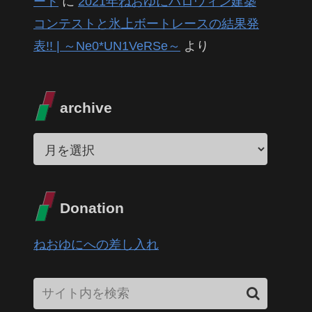
ート
に
2021年ねおゆにハロウィン建築
コンテストと氷上ボートレースの結果発
表!! | ～Ne0*UN1VeRSe～
より
archive
Donation
ねおゆにへの差し入れ