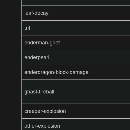
leaf-decay
tnt
enderman-grief
enderpearl
enderdragon-block-damage
ghast-fireball
creeper-explosion
other-explosion