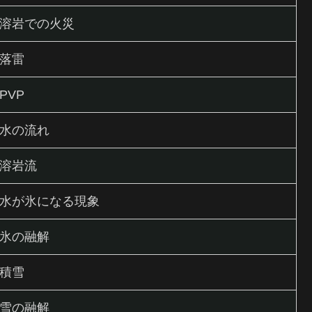
溶岩での火災
落雷
PVP
水の流れ
溶岩流
水が氷になる現象
氷の融解
積雪
雪の融解