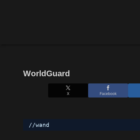
WorldGuard
X
Facebook
//wand