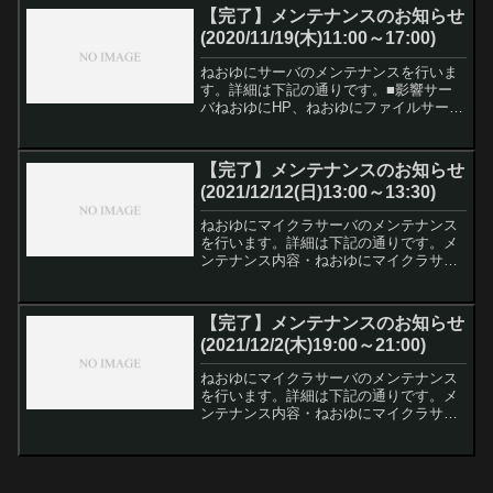
ねおゆにファイルサーバ〇〇・・・メン
【完了】メンテナンスのお知らせ
テナンス対象。デー...
(2020/11/19(木)11:00～17:00)
ねおゆにサーバのメンテナンスを行いま
す。詳細は下記の通りです。■影響サー
バねおゆにHP、ねおゆにファイルサー
バ、ねおゆにプロジェクト管理サーバ※
マイクラサーバ、ARKサーバには影響あ
りません。■対応日時2020/11/19(火)
【完了】メンテナンスのお知らせ
11:00...
(2021/12/12(日)13:00～13:30)
ねおゆにマイクラサーバのメンテナンス
を行います。詳細は下記の通りです。メ
ンテナンス内容・ねおゆにマイクラサー
バを1.18.1へバージョンアップメンテナ
ンス対応予定日時2021/12/12(日)13:00～
13:30
【完了】メンテナンスのお知らせ
(2021/12/2(木)19:00～21:00)
ねおゆにマイクラサーバのメンテナンス
を行います。詳細は下記の通りです。メ
ンテナンス内容・ねおゆにマイクラサー
バを1.18へバージョンアップ・アンケー
ト結果により、survivalサーバのワールド
リセット判断メンテナンス対応予定日時
2021/...