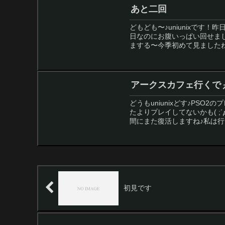
あと二回
どもども〜♪uniunixで
日なのにお腹いっぱい回せま
まする〜今季初めて見ましたねぇ
アークスカフェ行くで
どうもuniunixどす♪PSO
たよりプレイしてないかも( ;´д
間にまた復活しますね♪私は行っ
初見です