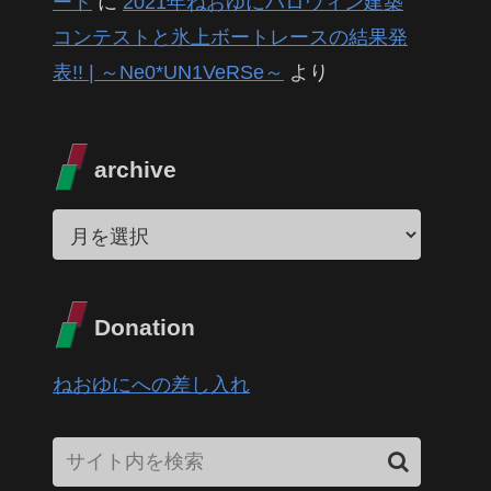
ート
に
2021年ねおゆにハロウィン建築
コンテストと氷上ボートレースの結果発
表!! | ～Ne0*UN1VeRSe～
より
archive
Donation
ねおゆにへの差し入れ