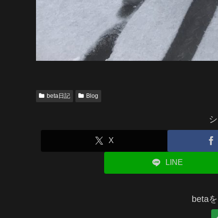
beta日記
Blog
シ
X
LINE
bet