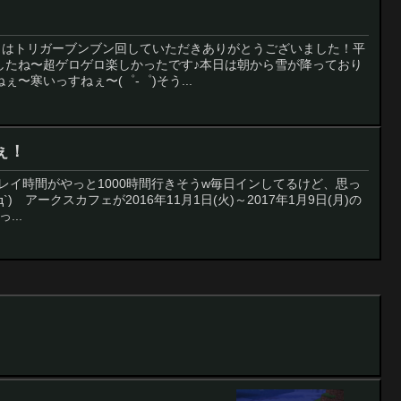
す！昨日はトリガーブンブン回していただきありがとうございました！平
したね〜超ゲロゲロ楽しかったです♪本日は朝から雪が降っており
〜寒いっすねぇ〜(゜-゜)そう...
ぇ！
2のプレイ時間がやっと1000時間行きそうw毎日インしてるけど、思っ
`)ゞアークスカフェが2016年11月1日(火)～2017年1月9日(月)の
...