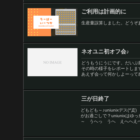
ご利用は計画的に
生産量誤算しました。どうぞ
ネオユニ初オフ会♪
どうもうにうにです。だいぶ前
その時の様子をレポートしま
あえず会って何かしよーって感
三が日終了
どもども～♪uniunixデス(
がお過ごしで？uniunixはゆっ
～ うへっ うへ えへへえへ.