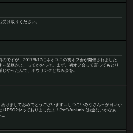
お受け取りください。
のですが、2017/9/17にネオユニの初オフ会が開催されました！
す←業務かよ、ってかおっそ。まず、初オフ会って言ってもとり
じやったんで、ボウリングと飲み会を...
*'Д')ゞあけましておめでとうございます←しつこいみなさん三が日いか
たりPSO2やっておりましたよ！(^o^)ﾉuniunix (お金ないかなぁ
..