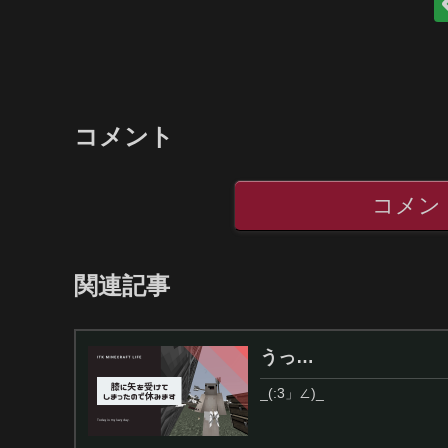
コメント
コメン
関連記事
うっ…
_(:3」∠)_